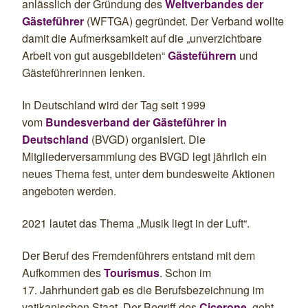
anlässlich der Gründung d
e
s
Weltverband
es
der
Gästeführer
(WFTGA) gegründet
.
Der Verband
wollte
damit die Aufmerksamkeit auf die „unverzichtbare
Arbeit von gut ausgebildeten“
Gästeführern
und
Gästeführerinnen
lenken.
In Deutschland wird der Tag seit 1999
vom
Bundesverband der Gästeführer in
Deutschland
(BVGD) organisiert
.
Die
Mitgliederversammlung des BVGD legt jährlich ein
neues Thema fest, unter dem
bundesweite Aktionen
angeboten werden.
2021 lautet das Thema „Musik liegt in der Luft“.
Der Beruf des Fremdenführers entstand mit dem
Aufkommen des
Tourismus
. Schon im
17. Jahrhundert gab es die Berufsbezeichnung im
vatikanischen Staat. Der Begriff des
Cicerone
, geht